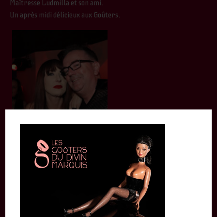
Maîtresse Ludmilla et son ami.
Un après midi délicieux aux Goûters.
By
Ness Harper