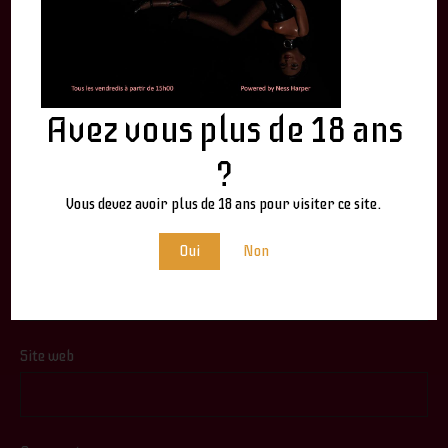
LEAVE A REPLY
Votre adresse e-mail ne sera pas publiée.
Les champs
Avez vous plus de 18 ans
obligatoires sont indiqués avec
*
?
Nom
*
Vous devez avoir plus de 18 ans pour visiter ce site.
Oui
Non
E-mail
*
Site web