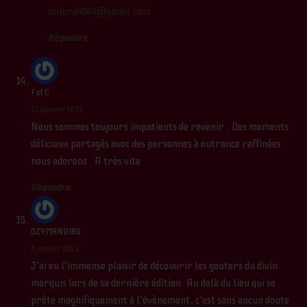
milord4064@gmail.com
Répondre
F et C
11 janvier 2023
Nous sommes toujours impatients de revenir . Des moments
délicieux partagés avec des personnes à outrance raffinées
nous adorons . A très vite
Répondre
OZYMANDIAS
8 janvier 2023
J’ai eu l’immense plaisir de découvrir les gouters du divin
marquis lors de sa dernière édition. Au delà du lieu qui se
prête magnifiquement à l’évènement, c’est sans aucun doute