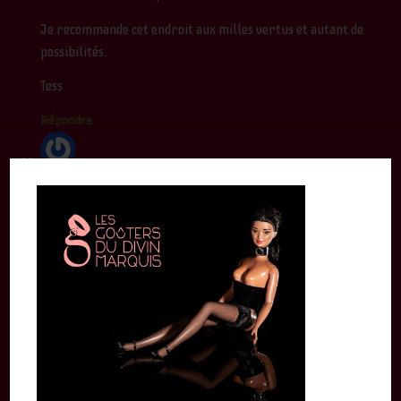
Je recommande cet endroit aux milles vertus et autant de
possibilités.
Tess
Répondre
Pénélope
1 novembre 2024
Nous avons découvert les folles nuits du divin Marquis le
19/10/2024. Nous avons été éblouis par tant d’extravagances,
tant de liberté, tant de bienveillance !
Un accueil divin par la Maitresse des lieux et une soirée
inoubliable. Moi qui adore que l’on s’occupe de mes pieds, j’ai
passé un délicieux moment sous le regard très excité de mon
mari. Tout le monde est très respectueux, ouvert et sympa.
Moi qui suis si timide, j’ai découvert plein de pratiques et