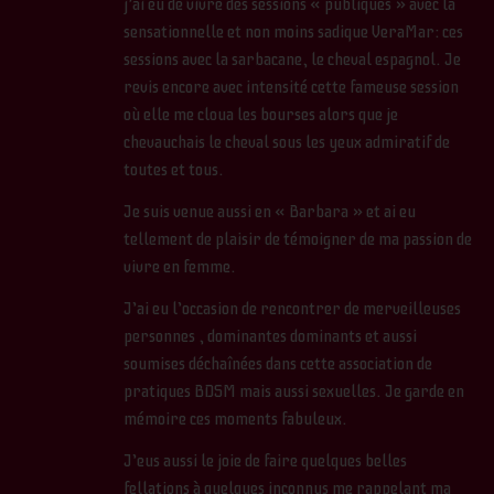
j’ai eu de vivre des sessions « publiques » avec la
sensationnelle et non moins sadique VeraMar: ces
sessions avec la sarbacane, le cheval espagnol. Je
revis encore avec intensité cette fameuse session
où elle me cloua les bourses alors que je
chevauchais le cheval sous les yeux admiratif de
toutes et tous.
Je suis venue aussi en « Barbara » et ai eu
tellement de plaisir de témoigner de ma passion de
vivre en femme.
J’ai eu l’occasion de rencontrer de merveilleuses
personnes , dominantes dominants et aussi
soumises déchaînées dans cette association de
pratiques BDSM mais aussi sexuelles. Je garde en
mémoire ces moments fabuleux.
J’eus aussi le joie de faire quelques belles
fellations à quelques inconnus me rappelant ma