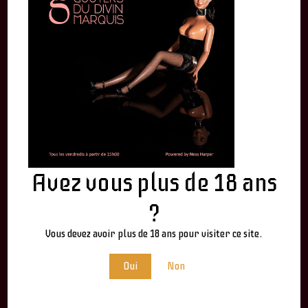
By
Ness Harper
Avez vous plus de 18 ans
?
LEAVE A REPLY
Vous devez avoir plus de 18 ans pour visiter ce site.
Votre adresse e-mail ne sera pas publiée.
Les champs
Oui
Non
obligatoires sont indiqués avec
*
Nom
*