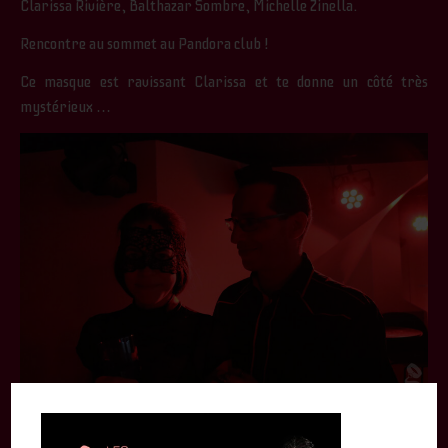
Clarissa Rivière, Balthazar Sombre, Michelle Zinella.
Rencontre au sommet au Pandora club !
Ce masque est ravissant Clarissa et te donne un côté très
mystérieux …