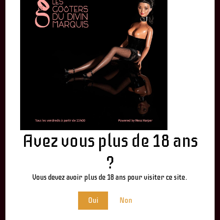
By
admin
Avez vous plus de 18 ans
?
LEAVE A REPLY
Vous devez avoir plus de 18 ans pour visiter ce site.
Oui
Non
Votre adresse e-mail ne sera pas publiée.
Les champs
obligatoires sont indiqués avec
*