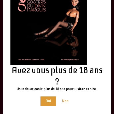
By
Ness Harper
Avez vous plus de 18 ans
?
LEAVE A REPLY
Vous devez avoir plus de 18 ans pour visiter ce site.
Votre adresse e-mail ne sera pas publiée.
Les champs
Oui
Non
obligatoires sont indiqués avec
*