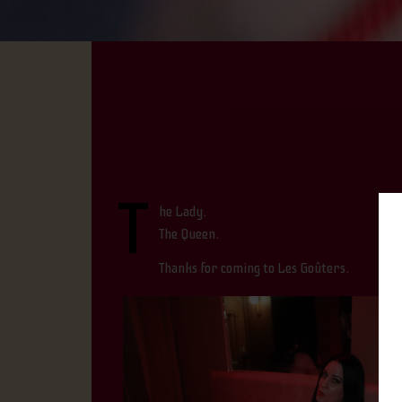
T
he Lady.
The Queen.
Thanks for coming to Les Goûters.