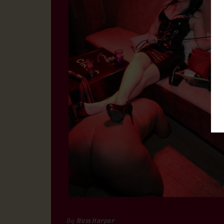
By
Ness Harper