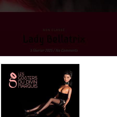
NON CLASSÉ
Lady Bellatrix
5 février 2025
/
No Comments