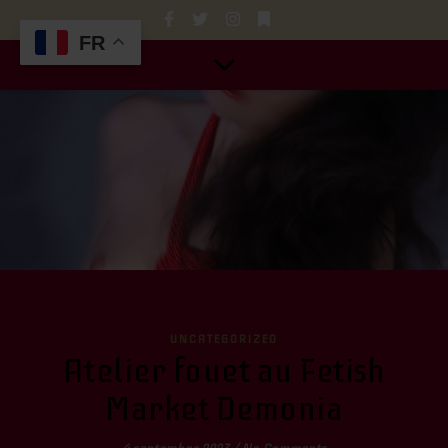
FR
UNCATEGORIZED
Atelier fouet au Fetish
Market Demonia