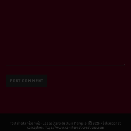
Tout droits réservés -Les Goûters du Divin Marquis- © 2026 Réalisation et
conception : https://www.cs-internet-creations.com