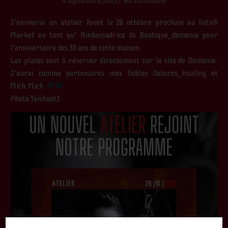
4 septembre 2023
/
No Comments
J’animerai un atelier fouet le 26 octobre prochain au Fetish
Market en tant qu’ Ambassadrice de Boutique_demonia pour
l’anniversaire des 30 ans de cette maison.
Les places sont à réserver directement sur le site de Demonia.
J’aurai comme partenaires mes fidèles Dolores_Healing et
Mich.Mich.
Photo Taishoot1