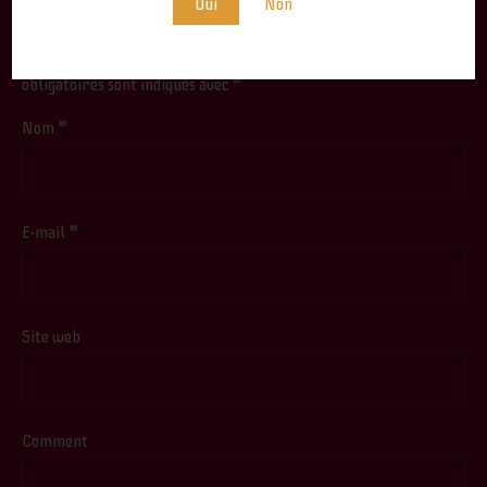
Oui
Non
Votre adresse e-mail ne sera pas publiée.
Les champs
obligatoires sont indiqués avec
*
Nom
*
E-mail
*
Site web
Comment