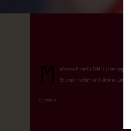
M
aîtresse Diane De Séléné et compagnie d
Souvenir du dernier Goûter au Loft In
By
admin