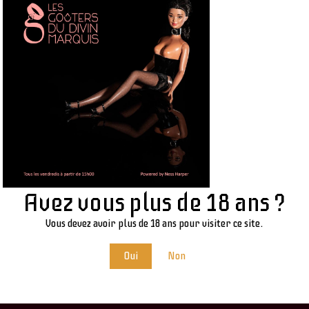
UNCATEGORIZED
Maîtresse Diane de Séléné
29 mars 2023
/
No Comments
’un Michelle Zinella un peu dissipé et espiègle.
dustriel.
Avez vous plus de 18 ans ?
Vous devez avoir plus de 18 ans pour visiter ce site.
Oui
Non
LEAVE A REPLY