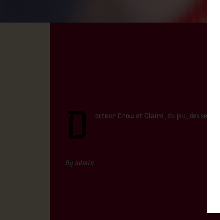
D
octeur Crow et Claire, du jeu, des sensat
By
admin